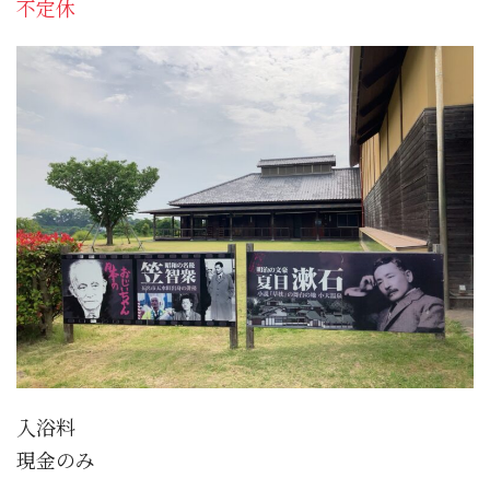
不定休
入浴料
現金のみ