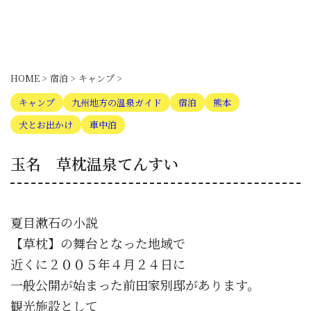
HOME
>
宿泊
>
キャンプ
>
キャンプ
九州地方の温泉ガイド
宿泊
熊本
犬とお出かけ
車中泊
玉名 草枕温泉てんすい
夏目漱石の小説
【草枕】の舞台となった地域で
近くに２００５年４月２４日に
一般公開が始まった前田家別邸があります。
観光施設として