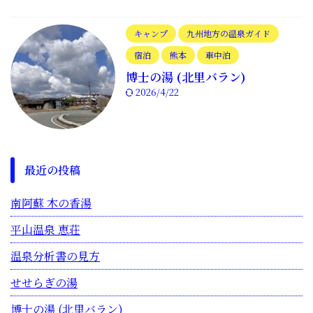
キャンプ
九州地方の温泉ガイド
宿泊
熊本
車中泊
博士の湯 (北里バラン)
2026/4/22
最近の投稿
南阿蘇 木の香湯
平山温泉 恵荘
温泉分析書の見方
せせらぎの湯
博士の湯 (北里バラン)