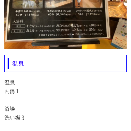
温泉
温泉
内湯１
浴場
洗い場３