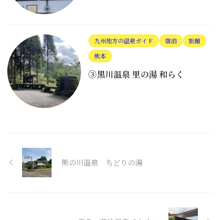
九州地方の温泉ガイド
宿泊
旅館
熊本
③黒川温泉 里の湯 和らく
熊の川温泉 ちどりの湯