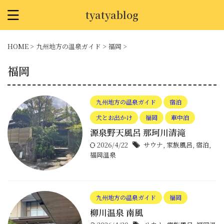
tyatyablog
HOME
>
九州地方の温泉ガイド
>
福岡
>
福岡
九州地方の温泉ガイド
宿泊
犬とお出かけ
福岡
車中泊
源泉野天風呂 那珂川清滝
2026/4/22
サウナ
,
家族風呂
,
宿泊
,
福岡温泉
九州地方の温泉ガイド
福岡
柳川温泉 南風