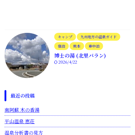
キャンプ
九州地方の温泉ガイド
宿泊
熊本
車中泊
博士の湯 (北里バラン)
2026/4/22
最近の投稿
南阿蘇 木の香湯
平山温泉 恵荘
温泉分析書の見方