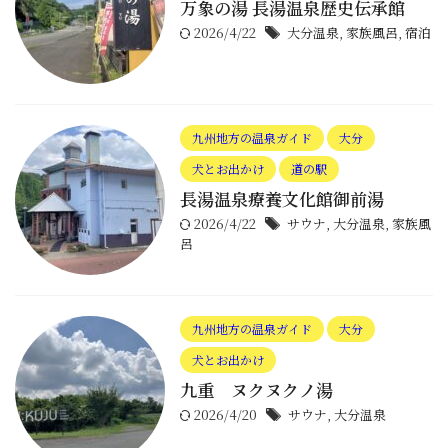
万象の湯 長湯温泉歴史伝承館
2026/4/22
大分温泉
,
家族風呂
,
宿泊
九州地方の温泉ガイド
大分
犬とお出かけ
道の駅
長湯温泉療養文化館御前湯
2026/4/22
サウナ
,
大分温泉
,
家族風
呂
九州地方の温泉ガイド
大分
犬とお出かけ
九重 ヌクヌクノ湯
2026/4/20
サウナ
,
大分温泉