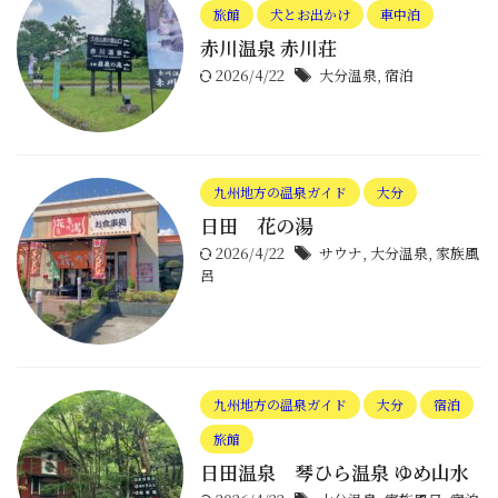
旅館
犬とお出かけ
車中泊
赤川温泉 赤川荘
2026/4/22
大分温泉
,
宿泊
九州地方の温泉ガイド
大分
日田 花の湯
2026/4/22
サウナ
,
大分温泉
,
家族風
呂
九州地方の温泉ガイド
大分
宿泊
旅館
日田温泉 琴ひら温泉 ゆめ山水