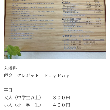
入浴料
現金 クレジット ＰａｙＰａｙ
平日
大人（中学生以上） ８００円
小人（小 学 生） ４００円