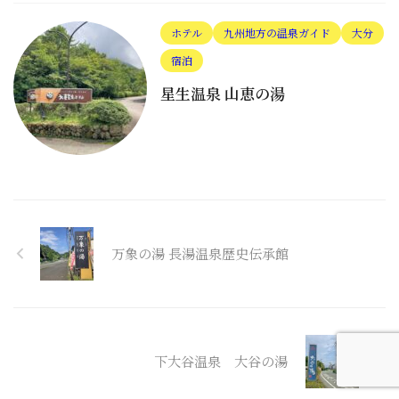
ホテル
九州地方の温泉ガイド
大分
宿泊
星生温泉 山恵の湯
万象の湯 長湯温泉歴史伝承館
下大谷温泉 大谷の湯