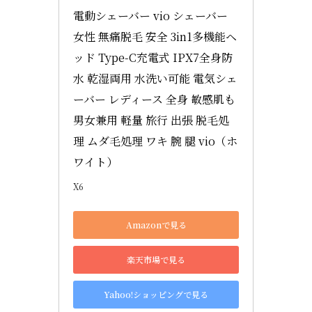
電動シェーバー vio シェーバー 
女性 無痛脱毛 安全 3in1多機能ヘ
ッド Type-C充電式 IPX7全身防
水 乾湿両用 水洗い可能 電気シェ
ーバー レディース 全身 敏感肌も 
男女兼用 軽量 旅行 出張 脱毛処
理 ムダ毛処理 ワキ 腕 腿 vio（ホ
ワイト）
X6
Amazonで見る
楽天市場で見る
Yahoo!ショッピングで見る