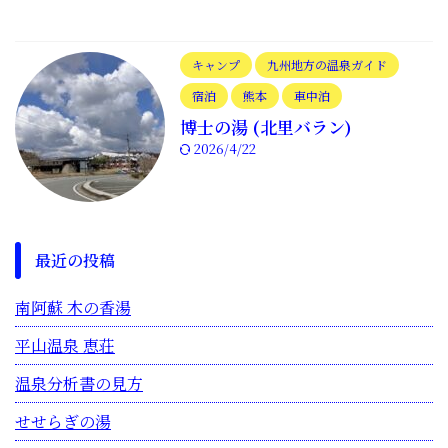
キャンプ
九州地方の温泉ガイド
宿泊
熊本
車中泊
博士の湯 (北里バラン)
2026/4/22
最近の投稿
南阿蘇 木の香湯
平山温泉 恵荘
温泉分析書の見方
せせらぎの湯