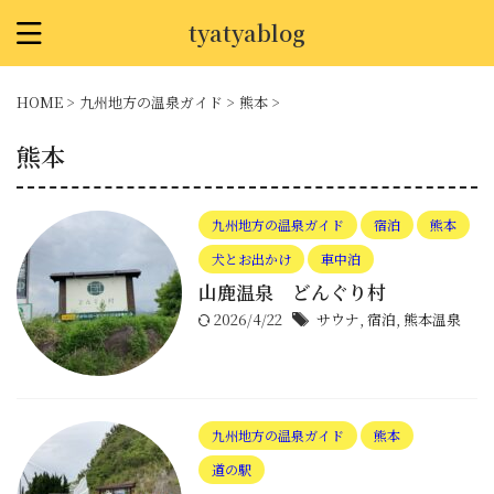
tyatyablog
HOME
>
九州地方の温泉ガイド
>
熊本
>
熊本
九州地方の温泉ガイド
宿泊
熊本
犬とお出かけ
車中泊
山鹿温泉 どんぐり村
2026/4/22
サウナ
,
宿泊
,
熊本温泉
九州地方の温泉ガイド
熊本
道の駅